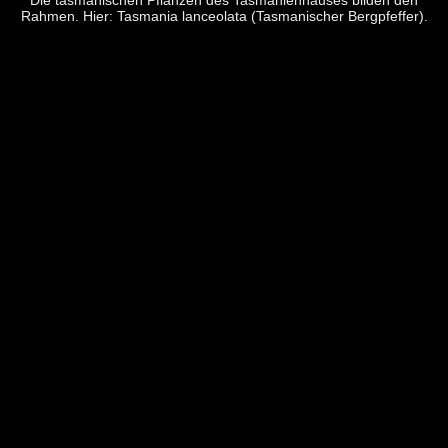
Die tasmanischen Pflanzen des Tasmanienhauses bilden den
Rahmen. Hier: Tasmania lanceolata (Tasmanischer Bergpfeffer).