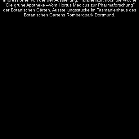
Impressionen von der der Ausstellung. Parallel läuft noch die Woche
"Die grüne Apotheke –Vom Hortus Medicus zur Pharmaforschung"
der Botanischen Gärten. Ausstellungsstücke im Tasmanienhaus des
Botanischen Gartens Rombergpark Dortmund.